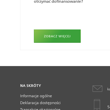
otrzymać dofinansowanie?
ZOBACZ WIĘCEJ
NA SKRÓTY
k
Informacje ogólne
Deklaracja dostępności
5
Transakcje okazjonalne