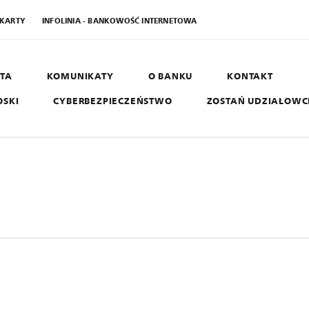
 KARTY
INFOLINIA - BANKOWOŚĆ INTERNETOWA
TA
KOMUNIKATY
O BANKU
KONTAKT
OSKI
CYBERBEZPIECZEŃSTWO
ZOSTAŃ UDZIAŁOW
AGRO SGB
B
West