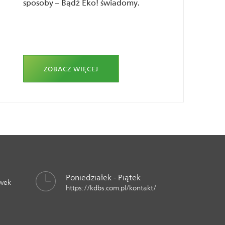
sposoby – Bądź Eko! świadomy.
ZOBACZ WIĘCEJ
Poniedziałek - Piątek
awek
https://kdbs.com.pl/kontakt/