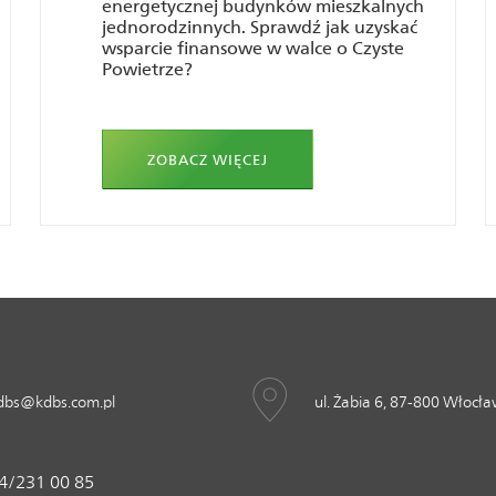
energetycznej budynków mieszkalnych
jednorodzinnych. Sprawdź jak uzyskać
wsparcie finansowe w walce o Czyste
Powietrze?
ZOBACZ WIĘCEJ
dbs@kdbs.com.pl
ul. Żabia 6, 87-800 Włocł
4/231 00 85