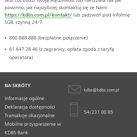
Jeśli coś budzi Twoją wątpliwość lub nie działa tak jak
powinno, jak najszybciej skontaktuj się ze Nami
https://kdbs.com.pl/kontakt/
lub zadzwoń pod Infolinię
SGB, czynną 24/7:
800 888 888 (bezpłatne połączenie)
61 647 28 46 (z zagranicy; opłata zgoda z taryfą
operatora).
NA SKRÓTY
kdbs@kdbs.com.pl
Informacje ogólne
Deklaracja dostępności
54/231 00 85
Transakcje okazjonalne
Mobilne przyspieszenie w
KDBS Bank