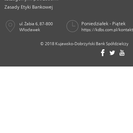
Zasady Etyki Bankowej
Poniedziałek - Piątek
ul. Żabia 6, 87-800
Włocławek
https://kdbs.com.pl/kontakt
© 2018 Kujawsko-Dobrzyński Bank Spółdzielczy