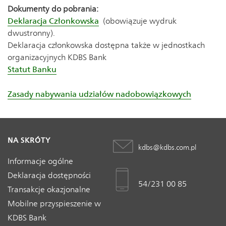
Dokumenty do pobrania:
Deklaracja Członkowska
(obowiązuje wydruk
dwustronny).
Deklaracja członkowska dostępna także w jednostkach
organizacyjnych KDBS Bank
Statut Banku
Zasady nabywania udziałów nadobowiązkowych
NA SKRÓTY
kdbs@kdbs.com.pl
Informacje ogólne
Deklaracja dostępności
54/231 00 85
Transakcje okazjonalne
Mobilne przyspieszenie w
KDBS Bank