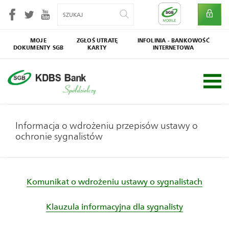
MOJE
ZGŁOŚ UTRATĘ
INFOLINIA - BANKOWOŚĆ
DOKUMENTY SGB
KARTY
INTERNETOWA
SGB
Społecznik
Informacja o wdrożeniu przepisów ustawy o
ochronie sygnalistów
Komunikat o wdrożeniu ustawy o sygnalistach
Klauzula informacyjna dla sygnalisty