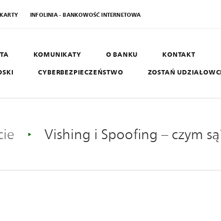
 KARTY
INFOLINIA - BANKOWOŚĆ INTERNETOWA
TA
KOMUNIKATY
O BANKU
KONTAKT
OSKI
CYBERBEZPIECZEŃSTWO
ZOSTAŃ UDZIAŁOW
AGRO SGB
B
West
cie
Vishing i Spoofing – czym są