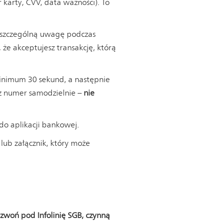
 karty, CVV, data ważności). To
ie szczególną uwagę podczas
 że akceptujesz transakcję, którą
minimum 30 sekund, a następnie
sz numer samodzielnie –
nie
do aplikacji bankowej.
lub załącznik, który może
zwoń pod Infolinię SGB, czynną