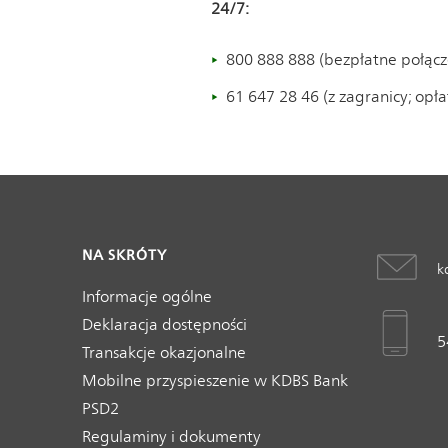
24/7:
800 888 888 (bezpłatne połącz
61 647 28 46 (z zagranicy; opła
NA SKRÓTY
k
Informacje ogólne
Deklaracja dostępności
5
Transakcje okazjonalne
Mobilne przyspieszenie w KDBS Bank
PSD2
Regulaminy i dokumenty