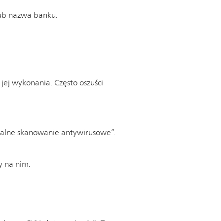
lub nazwa banku.
 jej wykonania. Często oszuści
zdalne skanowanie antywirusowe”.
y na nim.