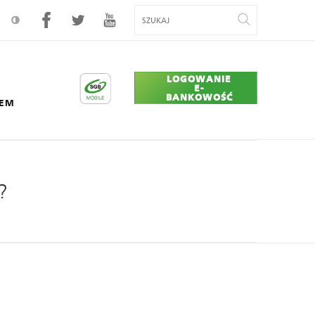
LOGOWANIE
E-
BANKOWOŚĆ
CEM
er Union
?