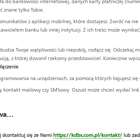
ła do bankowości internetowej, danych karty płatniczej (numer
ć znane tylko Tobie.
omunikatów z aplikacji mobilnej, które dostajesz. Zwróć na n
wicielem banku lub innej instytucji. Z ich treści może wynikać,
budza Twoje wątpliwości lub niepokój, rozłącz się. Odczekaj 
ytucją, z której dzwonił rzekomy przedstawiciel. Koniecznie wpi
łączenie
.
gramowania na urządzeniach, za pomocą których logujesz się 
y kontakt mailowy czy SMSowy. Oszust może chcieć wysłać link 
twa…
ej skontaktuj się ze Nami
https://kdbs.com.pl/kontakt/
lub zad