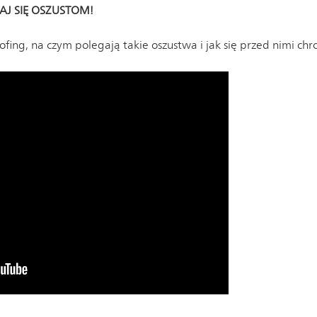
DAJ SIĘ OSZUSTOM!
ofing, na czym polegają takie oszustwa i jak się przed nimi chro