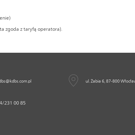
enie)
ta zgoda z taryfą operatora).
dbs@kdbs.com.pl
ul. Żabia 6, 87-800 Włocł
4/231 00 85