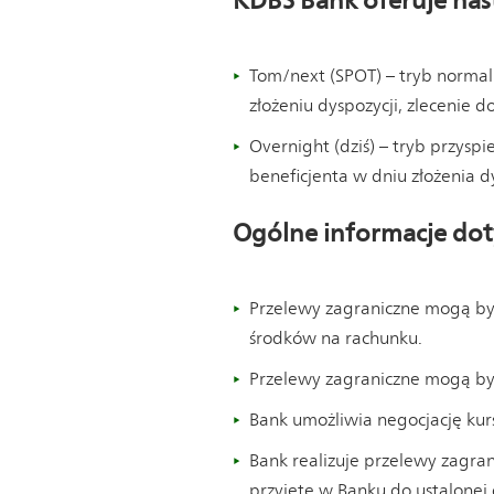
KDBS Bank oferuje nast
Tom/next (SPOT) – tryb normal
złożeniu dyspozycji, zlecenie 
Overnight (dziś) – tryb przysp
beneficjenta w dniu złożenia d
Ogólne informacje doty
Przelewy zagraniczne mogą by
środków na rachunku.
Przelewy zagraniczne mogą by
Bank umożliwia negocjację kur
Bank realizuje przelewy zagrani
przyjęte w Banku do ustalonej 