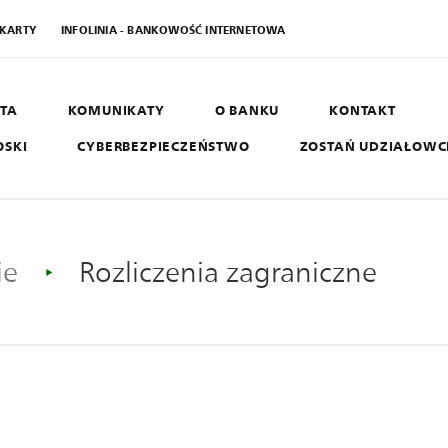
 KARTY
INFOLINIA - BANKOWOŚĆ INTERNETOWA
TA
KOMUNIKATY
O BANKU
KONTAKT
OSKI
CYBERBEZPIECZEŃSTWO
ZOSTAŃ UDZIAŁOW
AGRO SGB
B
West
ie
Rozliczenia zagraniczne