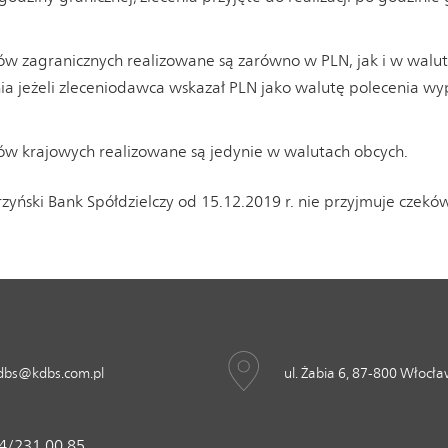
w zagranicznych realizowane są zarówno w PLN, jak i w walut
ia jeżeli zleceniodawca wskazał PLN jako walutę polecenia wyp
ów krajowych realizowane są jedynie w walutach obcych.
yński Bank Spółdzielczy od 15.12.2019 r. nie przyjmuje czeków
dbs@kdbs.com.pl
ul. Żabia 6, 87-800 Włocł
4/231 00 85