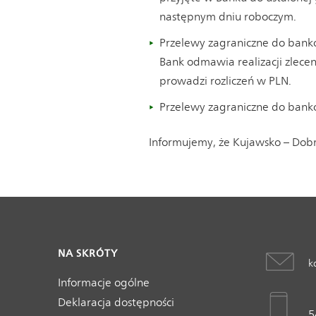
następnym dniu roboczym.
Przelewy zagraniczne do bankó
Bank odmawia realizacji zlecen
prowadzi rozliczeń w PLN.
Przelewy zagraniczne do bank
Informujemy, że Kujawsko – Dobrz
NA SKRÓTY
k
Informacje ogólne
Deklaracja dostępności
5