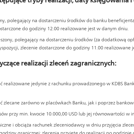
ępujące tryby realizacji, daty księgowania i
ny, polegający na dostarczeniu środków do banku beneficjen
dostarczone do godziny 12.00 realizowane jest w danym dniu.
ieszony, polegający na dostarczeniu środków (za dodatkową op
yspozycji, zlecenie dostarczone do godziny 11.00 realizowane 
czące realizacji zleceń zagranicznych:
ć realizowane jedynie z rachunku prowadzonego w KDBS Bank
ć zlecane zarówno w placówkach Banku, jak i poprzez bankow
sów przy min. kwocie 10.000,00 USD lub jej równowartości w in
czne i obciąża rachunek zleceniodawcy w dniu przyjęcia zleceni
godziny granicznej; zlecenia przyjęte do realizacji po godzini