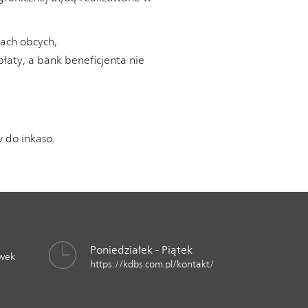
ach obcych,
łaty, a bank beneficjenta nie
 do inkaso.
Poniedziałek - Piątek
awek
https://kdbs.com.pl/kontakt/