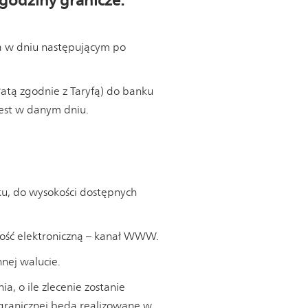
 godziny granicze:
ta w dniu następującym po
łatą zgodnie z Taryfą) do banku
jest w danym dniu.
u, do wysokości dostępnych
ość elektroniczną – kanał WWW.
nej walucie.
a, o ile zlecenie zostanie
e granicznej będą realizowane w