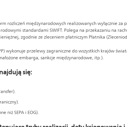
form rozliczeń międzynarodowych realizowanych wyłącznie za 
arodowymi standardami SWIFT. Polega na przekazaniu na rac
pieniężnej, zgodnie ze zleceniem płatniczym Płatnika (Zlecenio
 wykonuje przelewy zagraniczne do wszystkich krajów świata,
. nałożone embarga, sankcje międzynarodowe, itp.).
ajdują się:
ansfer).
raniczny).
nne niż SEPA i EOG).