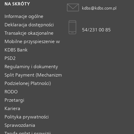
NA SKRÓTY
kdbs@kdbs.com.pl
Informacje ogólne
Deklaracja dostępności
54/231 00 85
Transakcje okazjonalne
Mobilne przyspieszenie w
KDBS Bank
PSD2
Regulaminy i dokumenty
Split Payment (Mechanizm
Podzielonej Płatności)
RODO
Przetargi
Kariera
Polityka prywatności
Sprawozdania
Taryfa opłat i prowizji