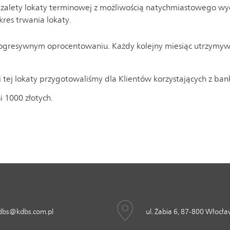
cy zalety lokaty terminowej z możliwością natychmiastowego w
res trwania lokaty.
progresywnym oprocentowaniu. Każdy kolejny miesiąc utrzymywa
 tej lokaty przygotowaliśmy dla Klientów korzystających z ban
 1000 złotych.
dbs@kdbs.com.pl
ul. Żabia 6, 87-800 Włocł