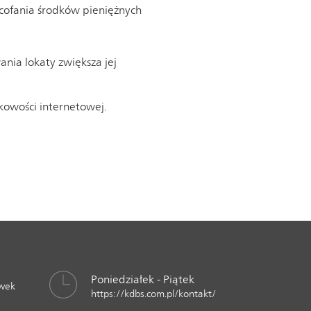
ycofania środków pieniężnych
nia lokaty zwiększa jej
kowości internetowej.
Poniedziałek - Piątek
awek
https://kdbs.com.pl/kontakt/