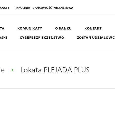
 KARTY
INFOLINIA - BANKOWOŚĆ INTERNETOWA
TA
KOMUNIKATY
O BANKU
KONTAKT
OSKI
CYBERBEZPIECZEŃSTWO
ZOSTAŃ UDZIAŁOW
AGRO SGB
B
West
ie
Lokata PLEJADA PLUS