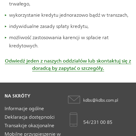
trwałego,
wykorzystanie kredytu jednorazowo bądź w transzach,
indywidualne zasady spłaty kredytu,
możliwość zastosowania karencji w spłacie rat
kredytowych.
Odwiedź jeden z naszych oddziałów lub skontaktuj się z
doradcą by zapytać o szczegóły.
NA SKRÓTY
kdbs@kdbs.com.pl
Informacje ogólne
Deklaracja dostępności
54/231 00 85
Transakcje okazjonalne
Mobilne przyspieszenie w