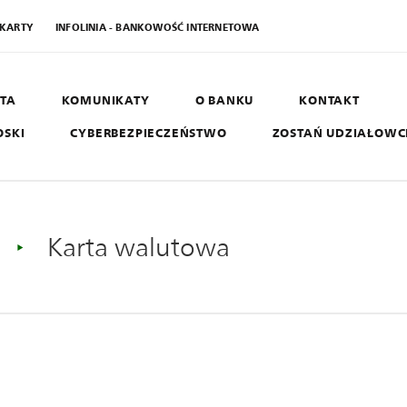
 KARTY
INFOLINIA - BANKOWOŚĆ INTERNETOWA
TA
KOMUNIKATY
O BANKU
KONTAKT
OSKI
CYBERBEZPIECZEŃSTWO
ZOSTAŃ UDZIAŁOW
AGRO SGB
B
West
Karta walutowa