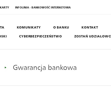
 KARTY
INFOLINIA - BANKOWOŚĆ INTERNETOWA
TA
KOMUNIKATY
O BANKU
KONTAKT
OSKI
CYBERBEZPIECZEŃSTWO
ZOSTAŃ UDZIAŁOW
AGRO SGB
B
West
Gwarancja bankowa