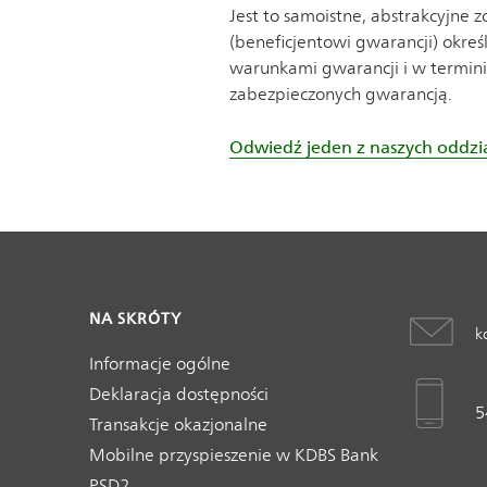
Jest to samoistne, abstrakcyjne
(beneficjentowi gwarancji) okre
warunkami gwarancji i w termini
zabezpieczonych gwarancją.
Odwiedź jeden z naszych oddział
NA SKRÓTY
k
Informacje ogólne
Deklaracja dostępności
5
Transakcje okazjonalne
Mobilne przyspieszenie w KDBS Bank
PSD2