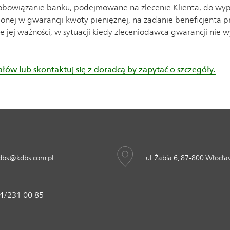
 zobowiązanie banku, podejmowane na zlecenie Klienta, do wy
ślonej w gwarancji kwoty pieniężnej, na żądanie beneficjenta
e jej ważności, w sytuacji kiedy zleceniodawca gwarancji ni
ów lub skontaktuj się z doradcą by zapytać o szczegóły.
dbs@kdbs.com.pl
ul. Żabia 6, 87-800 Włocł
4/231 00 85