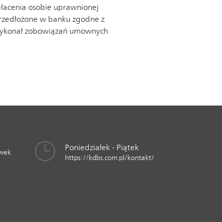
płacenia osobie uprawnionej
 przedłożone w banku zgodne z
e wykonał zobowiązań umownych
Poniedziałek - Piątek
awek
https://kdbs.com.pl/kontakt/