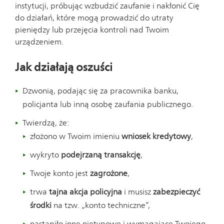
instytucji, próbując wzbudzić zaufanie i nakłonić Cię
do działań, które mogą prowadzić do utraty
pieniędzy lub przejęcia kontroli nad Twoim
urządzeniem.
Jak działają oszuści
Dzwonią, podając się za pracownika banku,
policjanta lub inną osobę zaufania publicznego.
Twierdzą, że:
złożono w Twoim imieniu
wniosek kredytowy
,
wykryto
podejrzaną transakcję
,
Twoje konto jest
zagrożone
,
trwa
tajna akcja policyjna
i musisz
zabezpieczyć
środki
na tzw. „konto techniczne”,
nastąpiło inne nietypowe i wymagające Twojego