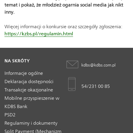
temat i pokaż, że młodzież ogarnia social media jak nikt
inny.
Więcej informacji o konkursie oraz szczegóły zgłoszenia:
https://kzbs.pl/regulamin.html
NA SKRÓTY
kdbs@kdbs.com.pl
Informacje ogólne
Deklaracja dostępności
54/231 00 85
Transakcje okazjonalne
Mobilne przyspieszenie w
KDBS Bank
PSD2
Regulaminy i dokumenty
Split Payment (Mechanizm