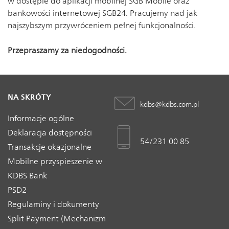
w dostępie do aplikacji mobilnej SGB Mobile oraz
bankowości internetowej SGB24. Pracujemy nad jak
najszybszym przywróceniem pełnej funkcjonalności.
Przepraszamy za niedogodności.
NA SKRÓTY
kdbs@kdbs.com.pl
Informacje ogólne
Deklaracja dostępności
54/231 00 85
Transakcje okazjonalne
Mobilne przyspieszenie w
KDBS Bank
PSD2
Regulaminy i dokumenty
Split Payment (Mechanizm